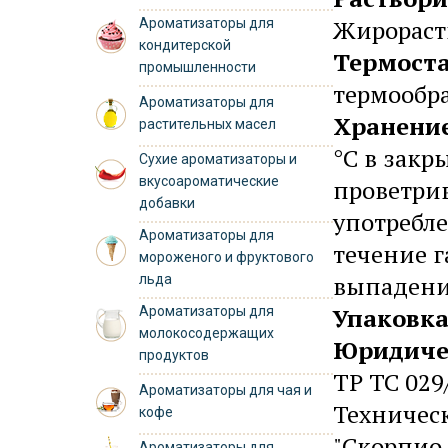
Жирорас
Ароматизаторы для
кондитерской
Термост
промышленности
термообра
Ароматизаторы для
Хранени
растительных масел
°C в закр
Сухие ароматизаторы и
вкусоароматические
проветри
добавки
употребле
Ароматизаторы для
течение г
мороженого и фруктового
выпадени
льда
Упаковк
Ароматизаторы для
молокосодержащих
Юридиче
продуктов
ТР ТС 029
Ароматизаторы для чая и
Техничес
кофе
"Скорпио-
Ароматизаторы для