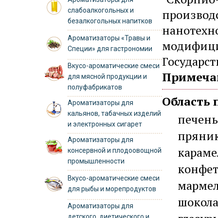
слабоалкогольных и
производс
безалкогольных напитков
нанотехн
Ароматизаторы «Травы и
модифици
Специи» для гастрономии
Государс
Вкусо-ароматические смеси
Примеча
для мясной продукции и
полуфабрикатов
Область 
Ароматизаторы для
кальянов, табачных изделий
печень
и электронных сигарет
пряни
Ароматизаторы для
караме
консервной и плодоовощной
промышленности
конфет
Вкусо-ароматические смеси
мармел
для рыбы и морепродуктов
шокол
Ароматизаторы для
детского, диетического и