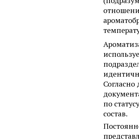
(подразум
отношени
ароматоб
температу
Ароматиз
использу
подраздел
идентичны
Согласно
документа
по статус
состав.
Постоянн
представл