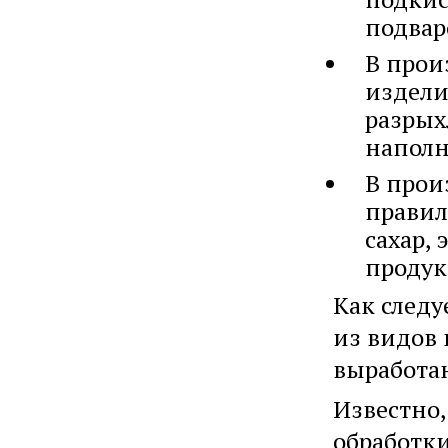
подвар
В прои
издели
разрых
наполн
В прои
правил
сахар,
продук
Как следу
из видов
выработан
Известно,
обработк