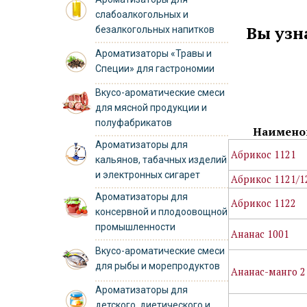
слабоалкогольных и
Вы узн
безалкогольных напитков
Ароматизаторы «Травы и
Специи» для гастрономии
Вкусо-ароматические смеси
для мясной продукции и
полуфабрикатов
Наимено
Ароматизаторы для
Абрикос 1121
кальянов, табачных изделий
и электронных сигарет
Абрикос 1121/1
Ароматизаторы для
Абрикос 1122
консервной и плодоовощной
промышленности
Ананас 1001
Вкусо-ароматические смеси
для рыбы и морепродуктов
Ананас-манго 2
Ароматизаторы для
детского, диетического и