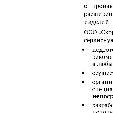
от произв
расширен
изделий.
ООО «Ско
сервисну
подгот
рекоме
в любы
осущес
органи
специ
непос
разраб
исполь