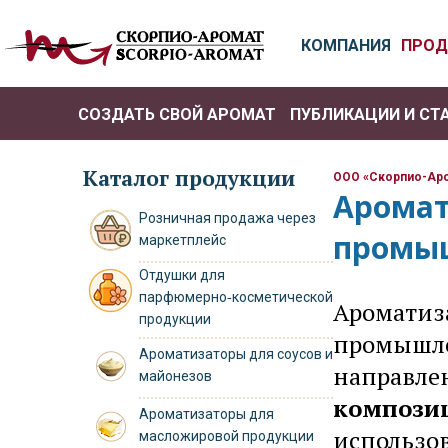
КОМПАНИЯ
ПРОД
СОЗДАТЬ СВОЙ АРОМАТ
ПУБЛИКАЦИИ И СТ
РО
Каталог продукции
ООО «Скорпио-Ар
Аромат
Розничная продажа через
промы
маркетплейс
Отдушки для
парфюмерно‑косметической
Ароматиз
продукции
промышле
Ароматизаторы для соусов и
направле
майонезов
компози
Ароматизаторы для
использо
масложировой продукции