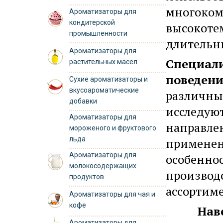
многоком
Ароматизаторы для
кондитерской
высокоте
промышленности
длительн
Ароматизаторы для
Специал
растительных масел
поведени
Сухие ароматизаторы и
вкусоароматические
различных
добавки
исследуют
Ароматизаторы для
направле
мороженого и фруктового
льда
применен
Ароматизаторы для
особеннос
молокосодержащих
производ
продуктов
ассортим
Ароматизаторы для чая и
кофе
Нав
Ароматизаторы для