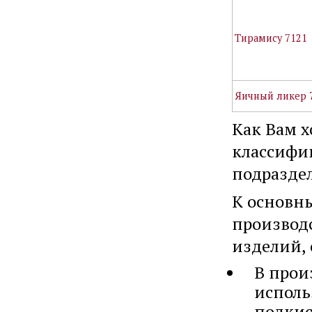
Тирамису 7121
Яичный ликер 
Как Вам х
классифи
подраздел
К основн
производс
изделий,
В прои
исполь
подкис