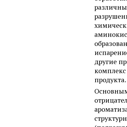
различны
разрушени
химическ
аминокис
образова
испарение
другие пр
комплекс 
продукта.
Основным
отрицате
ароматиза
структур