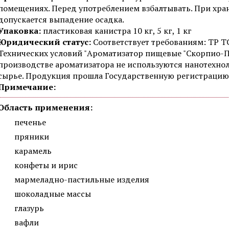
помещениях. Перед употреблением взбалтывать. При хран
допускается выпадение осадка.
Упаковка:
пластиковая канистра 10 кг, 5 кг, 1 кг
Юридический статус:
Соответствует требованиям: ТР ТС
Технических условий "Ароматизатор пищевые "Скорпио-П
производстве ароматизатора не используются нанотехн
сырье. Продукция прошла Государственную регистрацию
Примечание:
Область применения:
печенье
пряники
карамель
конфеты и ирис
мармеладно-пастильные изделия
шоколадные массы
глазурь
вафли