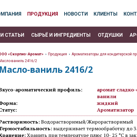
ОМПАНИЯ
ПРОДУКЦИЯ
НОВОСТИ
КЛИЕНТЫ
КОН
И СТАТЬИ
СЫРЬЁ И ИНГРЕДИЕНТЫ
ОТДУШКИ
АР
ООО «Скорпио-Аромат»
Продукция
Ароматизаторы для кондитерской п
>
>
Масло-ваниль 2416/2
>
Масло-ваниль 2416/2
Вкусо-ароматический профиль:
аромат сладко
ванили
Форма:
жидкий
Статус:
Ароматизатор
Растворимость:
Водорастворимый/Жирорастворимый
Термостабильность:
выдерживает термообработку до 3
Хранение:
Хранить при температуре плюс 10- 25 °C в за