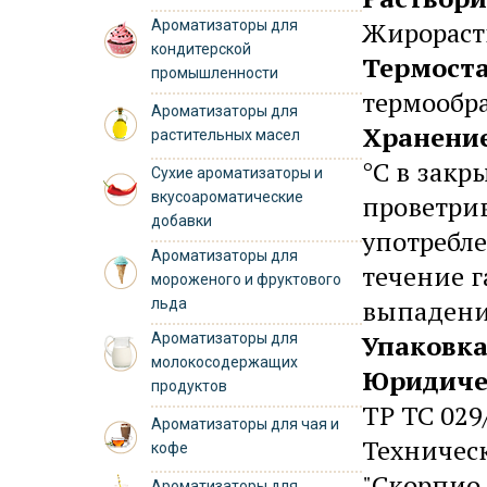
Жирорас
Ароматизаторы для
кондитерской
Термост
промышленности
термообра
Ароматизаторы для
Хранени
растительных масел
°C в закр
Сухие ароматизаторы и
вкусоароматические
проветри
добавки
употребле
Ароматизаторы для
течение г
мороженого и фруктового
выпадени
льда
Упаковк
Ароматизаторы для
молокосодержащих
Юридиче
продуктов
ТР ТС 029
Ароматизаторы для чая и
Техничес
кофе
"Скорпио-
Ароматизаторы для