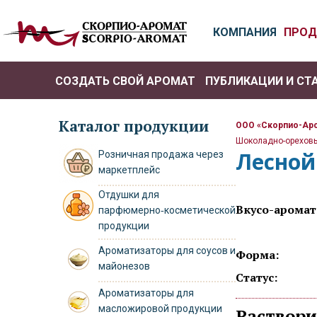
КОМПАНИЯ
ПРОД
СОЗДАТЬ СВОЙ АРОМАТ
ПУБЛИКАЦИИ И СТ
РО
Каталог продукции
ООО «Скорпио-Ар
Шоколадно-ореховы
Лесной
Розничная продажа через
маркетплейс
Отдушки для
Вкусо-арома
парфюмерно‑косметической
продукции
Ароматизаторы для соусов и
Форма:
майонезов
Статус:
Ароматизаторы для
масложировой продукции
Раствор