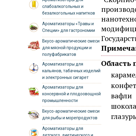
слабоалкогольных и
производс
безалкогольных напитков
нанотехн
Ароматизаторы «Травы и
модифици
Специи» для гастрономии
Государс
Вкусо-ароматические смеси
Примеча
для мясной продукции и
полуфабрикатов
Область 
Ароматизаторы для
кальянов, табачных изделий
караме
и электронных сигарет
конфет
Ароматизаторы для
вафли
консервной и плодоовощной
промышленности
шокол
Вкусо-ароматические смеси
глазур
для рыбы и морепродуктов
Ароматизаторы для
детского, диетического и