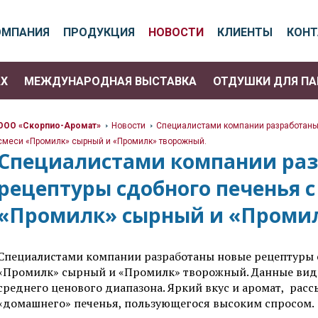
ОМПАНИЯ
ПРОДУКЦИЯ
НОВОСТИ
КЛИЕНТЫ
КОН
АХ
МЕЖДУНАРОДНАЯ ВЫСТАВКА
ОТДУШКИ ДЛЯ П
ООО «Скорпио-Аромат»
Новости
Специалистами компании разработаны
>
>
смеси «Промилк» сырный и «Промилк» творожный.
>
Специалистами компании раз
рецептуры сдобного печенья 
«Промилк» сырный и «Проми
Специалистами компании разработаны новые рецептуры 
«Промилк» сырный и «Промилк» творожный. Данные виды
среднего ценового диапазона. Яркий вкус и аромат, расс
«домашнего» печенья, пользующегося высоким спросом.