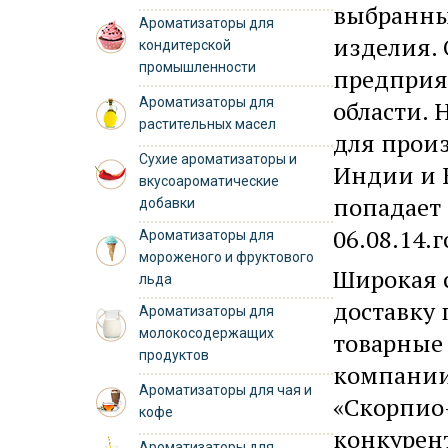
выбранны
Ароматизаторы для
изделия.
кондитерской
промышленности
предприя
Ароматизаторы для
области.
растительных масел
для произ
Сухие ароматизаторы и
Индии и 
вкусоароматические
попадает 
добавки
06.08.14.
Ароматизаторы для
мороженого и фруктового
Широкая 
льда
доставку 
Ароматизаторы для
молокосодержащих
товарные
продуктов
компании
Ароматизаторы для чая и
«Скорпио
кофе
конкурен
Ароматизаторы для