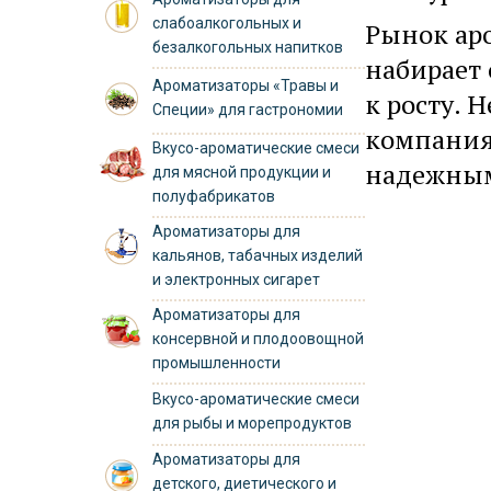
слабоалкогольных и
Рынок ар
безалкогольных напитков
набирает
Ароматизаторы «Травы и
к росту. 
Специи» для гастрономии
компания
Вкусо-ароматические смеси
надежным
для мясной продукции и
полуфабрикатов
Ароматизаторы для
кальянов, табачных изделий
и электронных сигарет
Ароматизаторы для
консервной и плодоовощной
промышленности
Вкусо-ароматические смеси
для рыбы и морепродуктов
Ароматизаторы для
детского, диетического и