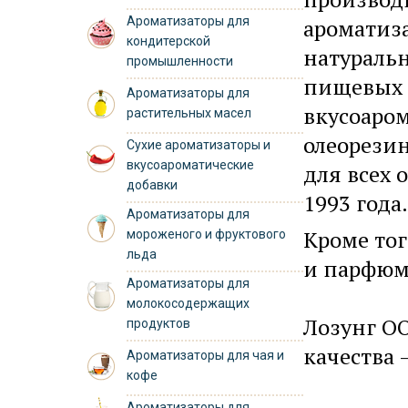
Ароматизаторы для
ароматиза
кондитерской
натуральн
промышленности
пищевых д
Ароматизаторы для
вкусоаро
растительных масел
олеорезин
Сухие ароматизаторы и
вкусоароматические
для всех
добавки
1993 года.
Ароматизаторы для
Кроме то
мороженого и фруктового
льда
и парфюм
Ароматизаторы для
молокосодержащих
Лозунг О
продуктов
качества 
Ароматизаторы для чая и
кофе
Ароматизаторы для