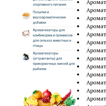
Аромат
спортивного питания
Аромат
Посыпки и
Аромат
вкусоароматические
добавки
Аромат
Ароматизаторы для
Аромат
комбикорма и премиксов
Аромат
для сельхоз животных и
птицы
Аромат
Ароматизаторы
Аромат
(аттрактанты) для
прикормочных смесей для
Аромат
рыбалки
Аромат
Аромат
Аромат
Аромат