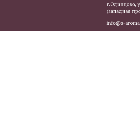
г.Одинцово, у
(западная пр
info@s-aroma