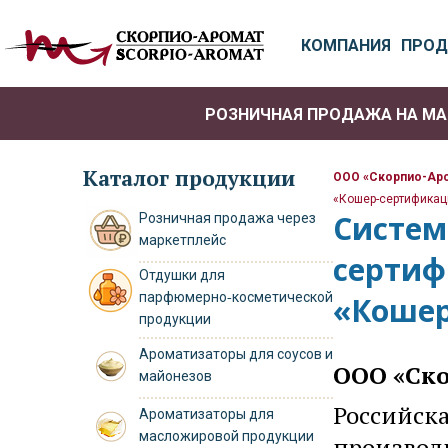
КОМПАНИЯ
ПРОД
РОЗНИЧНАЯ ПРОДАЖА НА МА
ОТДУШКИ ДЛЯ ПАРФЮ
Каталог продукции
ООО «Скорпио-Ар
«Кошер-сертификац
Систем
Розничная продажа через
маркетплейс
сертиф
Отдушки для
парфюмерно‑косметической
«Кошер
продукции
Ароматизаторы для соусов и
ООО «Ск
майонезов
Российск
Ароматизаторы для
масложировой продукции
производ