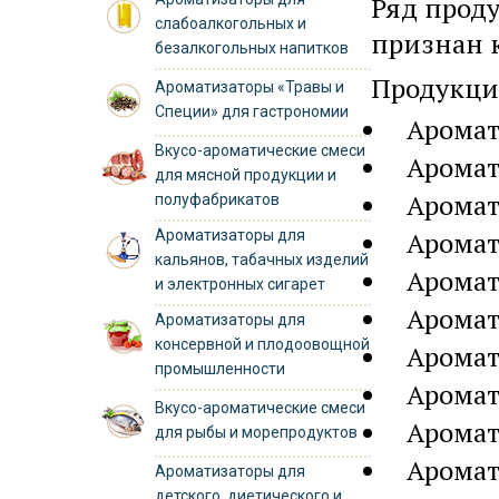
Ряд прод
слабоалкогольных и
признан 
безалкогольных напитков
Продукци
Ароматизаторы «Травы и
Специи» для гастрономии
Аромат
Вкусо-ароматические смеси
Аромат
для мясной продукции и
Аромат
полуфабрикатов
Аромат
Ароматизаторы для
кальянов, табачных изделий
Аромат
и электронных сигарет
Аромат
Ароматизаторы для
консервной и плодоовощной
Аромат
промышленности
Аромат
Вкусо-ароматические смеси
Аромат
для рыбы и морепродуктов
Аромат
Ароматизаторы для
детского, диетического и