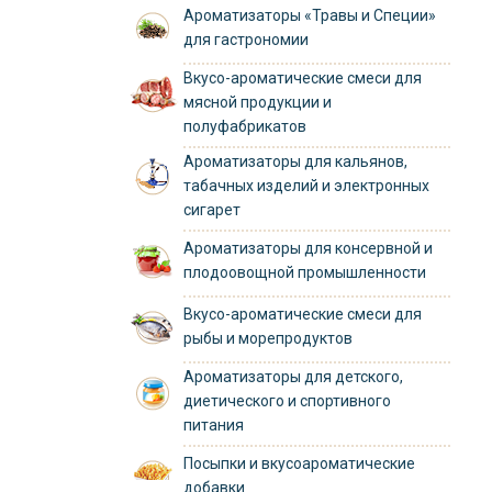
Ароматизаторы «Травы и Специи»
для гастрономии
Вкусо-ароматические смеси для
мясной продукции и
полуфабрикатов
Ароматизаторы для кальянов,
табачных изделий и электронных
сигарет
Ароматизаторы для консервной и
плодоовощной промышленности
Вкусо-ароматические смеси для
рыбы и морепродуктов
Ароматизаторы для детского,
диетического и спортивного
питания
Посыпки и вкусоароматические
добавки